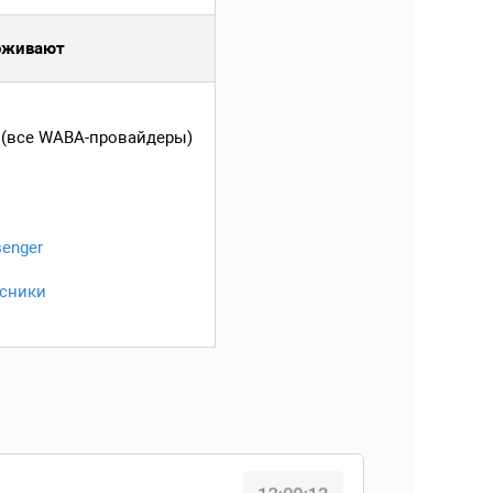
рживают
(все WABA-провайдеры)
enger
сники