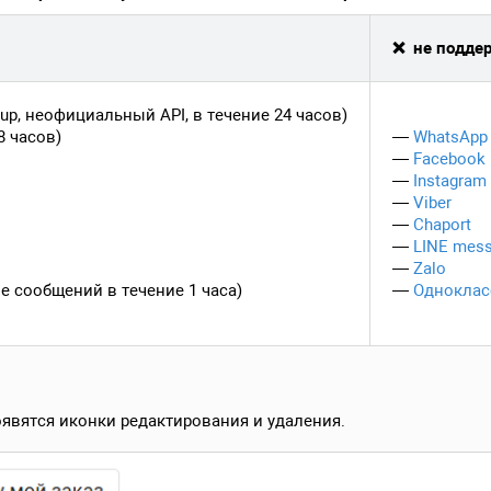
❌ не подде
up, неофициальный API, в течение 24 часов)
8 часов)
—
WhatsApp
—
Facebook
—
Instagram
—
Viber
—
Chaport
—
LINE mess
—
Zalo
е сообщений в течение 1 часа)
—
Одноклас
оявятся иконки редактирования и удаления.