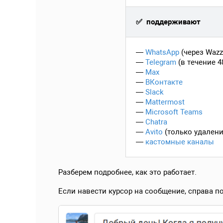
✅ поддерживают
—
WhatsApp
(через Wazz
—
Telegram
(в течение 4
—
Max
—
ВКонтакте
—
Slack
—
Mattermost
—
Microsoft Teams
—
Chatra
—
Avito
(только удалени
—
кастомные каналы
Разберем подробнее, как это работает.
Если навести курсор на сообщение, справа п